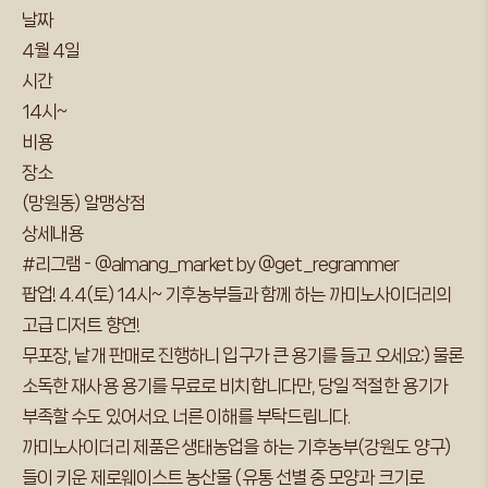
날짜
4월 4일
시간
14시~
비용
장소
(망원동) 알맹상점
상세내용
#리그램 - @almang_market by @get_regrammer
팝업! 4.4(토) 14시~ 기후농부들과 함께 하는 까미노사이더리의
고급 디저트 향연!
무포장, 낱개 판매로 진행하니 입구가 큰 용기를 들고 오세요:) 물론
소독한 재사용 용기를 무료로 비치합니다만, 당일 적절한 용기가
부족할 수도 있어서요. 너른 이해를 부탁드립니다.
까미노사이더리 제품은 생태농업을 하는 기후농부(강원도 양구)
들이 키운 제로웨이스트 농산물 (유통 선별 중 모양과 크기로