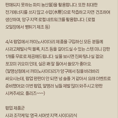
판매되지 못하는 파치 농산물)을 활용합니다. 또한 최대한
전기에너지를 쓰지 않고 수압(水壓)으로 착즙하고 자연 건조하여
생산하며, 양구 지역 로컬 네트워크를 활용합니다. (로컬
오일장에서 뻥튀기 제조 등)
4/4 팝업에서 까미노사이더리 제품을 구입하신 모든 분들께
사과고체발사믹 블록, 치즈 등을 갈아드실 수 있는 스텐 미니 강판
1개를 무료로 제공해드립니다. 실물 보시면 진짜 탐나실 걸요!
쪼꼬미 귀요미 인데, 실은 꽤 잘 들어서 쓸모가 좋아요.
(알맹상점에서 까미노사이더리가 양구에서 짐을 바리바리
싸오시는데, 팝업 완판이 안 되면 넘 슬플 거 같아서 요래 이벤트로
준비했어요! 이번 팝업, 알맹러 님들 제발 많이 와주시고 완판
시켜주세요. 플리즈~~~)
팝업 제품군
사과 조각케잌: 영국 서머셋 지역 사이더리식