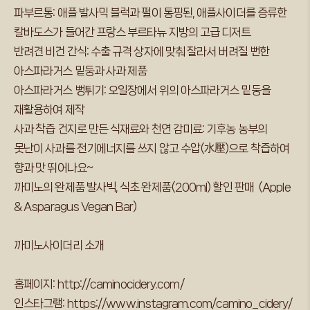
파부르통: 애플 발사믹 블럭과 펄이 통핑된, 애플사이더를 증류한
칼바도스가 들어간 프랑스 부르타뉴 지방의 고급 디저트
반려견 비건 간식: 수출 규격 상자에 맞춰 잘라서 버려질 뻔한
아스파라거스 밑둥과 사과 제품
아스파라거스 뻥튀기: 오일장에서 위의 아스파라거스 밑둥을
재활용하여 제작
사과 착즙 건지로 만든 식재료와 천연 감미료: 기후농 농부의
못난이 사과를 전기에너지를 쓰지 않고 수압(水壓)으로 착즙하여
향과 맛 뛰어나요~
까미노의 완제품 발사빅, 식초 완제품(200ml) 할인 판매 (Apple
& Asparagus Vegan Bar)
까미노사이더리 소개
홈페이지:
http://caminocidery.com/
인스타그램:
https://www.instagram.com/camino_cidery/