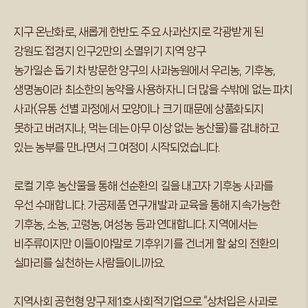
지구 온난화로, 새롭게 한반도 주요 사과산지로 각광받게 된
강원도 접경지 인구2만의 소멸위기 지역 양구
농가일손 돕기 차 방문한 양구의 사과농원에서 우리농, 기후농,
생명농이라 최소한의 농약을 사용하자니 더 많을 수밖에 없는 파치
사과(유통 선별 과정에서 모양이나 크기 때문에 상품화되지
못하고 버려지나, 먹는 데는 아무 이상 없는 농산물)를 감내하고
있는 농부를 만나면서 그 여정이 시작되었습니다.
로컬 기후 농산물을 통해 선순환의 길을 내고자 기후농 사과를
우선 수매합니다. 가공제품 연구개발과 교육을 통해 지속가능한
기후농, 소농, 고령농, 여성농 등과 연대합니다. 지역에서는
비주류이지만 이들이야말로 기후위기를 건너게 할 삶의 전환의
실마리를 실천하는 사람들이니까요.
지역사회 공헌형 양구 제1호 사회적기업으로 “상처입은 사과로