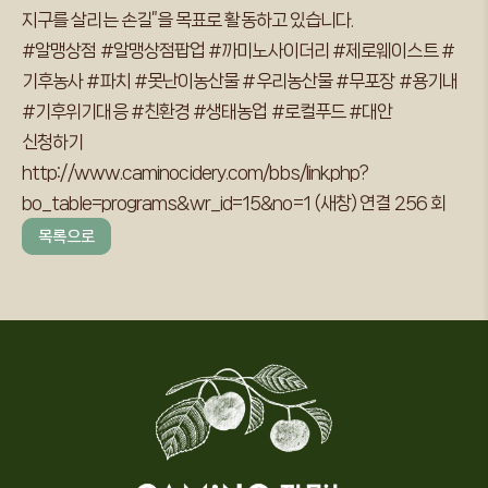
지구를 살리는 손길”을 목표로 활동하고 있습니다.
#알맹상점 #알맹상점팝업 #까미노사이더리 #제로웨이스트 #
기후농사 #파치 #못난이농산물 #우리농산물 #무포장 #용기내
#기후위기대응 #친환경 #생태농업 #로컬푸드 #대안
신청하기
http://www.caminocidery.com/bbs/link.php?
bo_table=programs&wr_id=15&no=1
(새창)
연결 256 회
목록으로